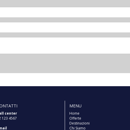
ONTATTI
MENU
all center
Home
2 123 4567
Offerte
Destinazioni
mail
Chi Siamo