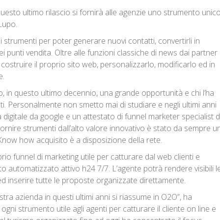
uesto ultimo rilascio si fornirà alle agenzie uno strumento unic
Lupo.
i strumenti per poter generare nuovi contatti, convertirli in
ei punti vendita. Oltre alle funzioni classiche di news dai partner
 costruire il proprio sito web, personalizzarlo, modificarlo ed in
e.
to, in questo ultimo decennio, una grande opportunità e chi l’ha
ti. Personalmente non smetto mai di studiare e negli ultimi anni
digitale da google e un attestato di funnel marketer specialist 
Fornire strumenti dall’alto valore innovativo è stato da sempre u
Know how acquisito è a disposizione della rete.
rio funnel di marketing utile per catturare dal web clienti e
to automatizzato attivo h24 7/7. L’agente potrà rendere visibili l
 ed inserire tutte le proposte organizzate direttamente.
tra azienda in questi ultimi anni si riassume in O2O”, ha
gni strumento utile agli agenti per catturare il cliente on line e