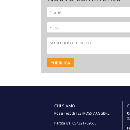
CHI SIAMO
C
Rossi Test di TESTROSSIVIAGGISRL
C
0
Partita Iva: 654321789653
E