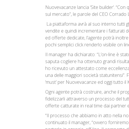
Nuovevacanze lancia ‘Site builder’. “Con q
sul mercato”, le parole del CEO Corrado 
La piattaforma avrà al suo interno tutti gl
vendite e quindi incrementare i fatturati d
ed offerte dedicate, l’agente potrà inoltre
pochi semplici click renderlo visibile on lin
Il manager ha dichiarato: “L’on-line è sta
saputa cogliere ha ottenuto grandi risulta
ho ricevuto un attestato come eccellenza 
una delle maggiori società statunitensi”. 
‘must’ per Nuovevacanze ed oggi tutto il 
Ogni agente potrà costruire, anche il prop
fidelizzarli attraverso un processo del tut
offerte catturate in real time dai partner
“Il processo che abbiamo in atto nella nos
continuato il manager, “ovvero forniremo o