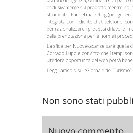
portarlo in agenzia, off line. Il comparto
esclusivamente sul prodotto mentre noi a
strumento: Funnel marketing (per genera
integrata con il cliente chat, telefono, 
per razionalizzare i processi di lavoro in a
della prenotazione per le normali proced
La sfida per Nuovevacanze sarà quella di
Corrado Lupo è convinto che i tempi sono
ulteriore opportunità del web potrà benef
Leggi l’articolo sul “Giornale del Turismo”
Non sono stati pubbl
Nuovo commento