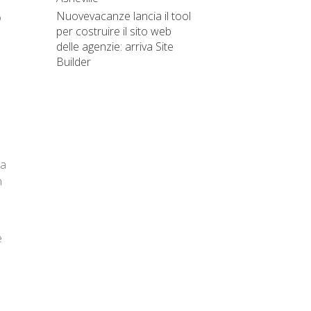
Nuovevacanze lancia il tool
o
per costruire il sito web
delle agenzie: arriva Site
Builder
da
n
e